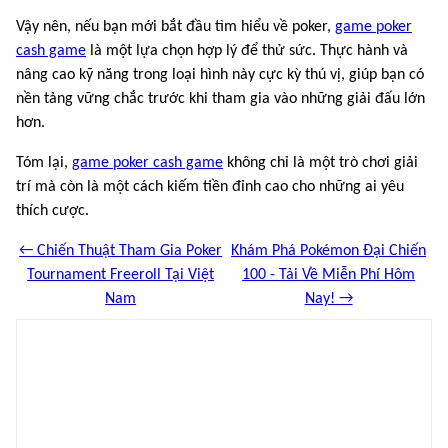
Vậy nên, nếu bạn mới bắt đầu tìm hiểu về poker,
game poker
cash game
là một lựa chọn hợp lý để thử sức. Thực hành và
nâng cao kỹ năng trong loại hình này cực kỳ thú vị, giúp bạn có
nền tảng vững chắc trước khi tham gia vào những giải đấu lớn
hơn.
Tóm lại,
game poker cash game
không chỉ là một trò chơi giải
trí mà còn là một cách kiếm tiền đỉnh cao cho những ai yêu
thích cược.
← Chiến Thuật Tham Gia Poker
Khám Phá Pokémon Đại Chiến
Tournament Freeroll Tại Việt
100 - Tải Về Miễn Phí Hôm
Nam
Nay! →