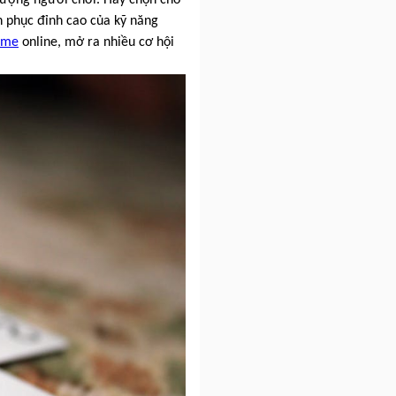
h phục đỉnh cao của kỹ năng
ame
online, mở ra nhiều cơ hội