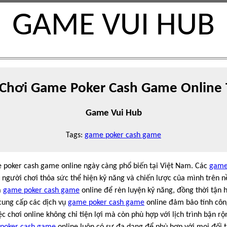
GAME VUI HUB
hơi Game Poker Cash Game Online 
Game Vui Hub
Tags:
game poker cash game
e poker cash game online ngày càng phổ biến tại Việt Nam. Các
game
 người chơi thỏa sức thể hiện kỹ năng và chiến lược của mình trên 
a
game poker cash game
online để rèn luyện kỹ năng, đồng thời tận
 cung cấp các dịch vụ
game poker cash game
online đảm bảo tính côn
iệc chơi online không chỉ tiện lợi mà còn phù hợp với lịch trình bận 
poker cash game
online luôn có sự đa dạng để phù hợp với mọi đối 