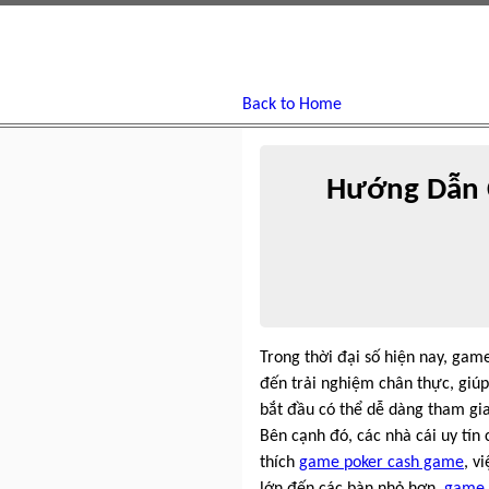
Back to Home
Hướng Dẫn C
Trong thời đại số hiện nay, gam
đến trải nghiệm chân thực, giúp
bắt đầu có thể dễ dàng tham gi
Bên cạnh đó, các nhà cái uy tín
thích
game poker cash game
, v
lớn đến các bàn nhỏ hơn,
game 