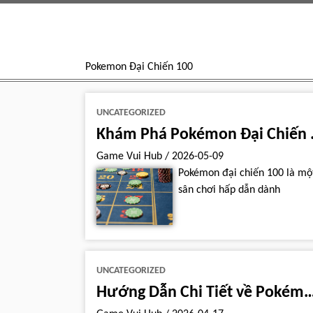
Pokemon Đại Chiến 100
UNCATEGORIZED
Khám Phá Pokémon 
Game Vui Hub
/
2026-05-09
Pokémon đại chiến 100 là mộ
sân chơi hấp dẫn dành
UNCATEGORIZED
Hướng Dẫn Chi Tiết về Pokémon Đại Chiến 100 và cách tải về d