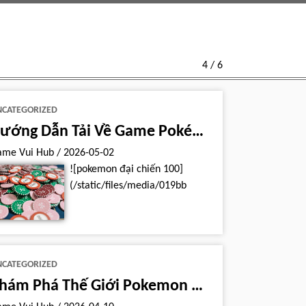
4 / 6
NCATEGORIZED
Hướng Dẫn Tải Về Game Pokémon Đại Chiến 100 Cho Người Chơi VN
ame Vui Hub
/
2026-05-02
![pokemon đại chiến 100]
(/static/files/media/019bb
NCATEGORIZED
Khám Phá Thế Giới Pokemon Đại Chiến 100 và 200