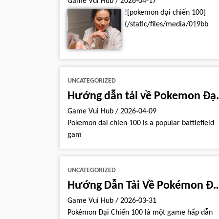
Game Vui Hub
/
2026-04-17
![pokemon đại chiến 100]
(/static/files/media/019bb
UNCATEGORIZED
Hướng dẫn tải về Poke
Game Vui Hub
/
2026-04-09
Pokemon dai chien 100 is a popular battlefield
gam
UNCATEGORIZED
Hướng Dẫn Tải Về Pokémon Đại Chiến 100 – Trải Nghi
Game Vui Hub
/
2026-03-31
Pokémon Đại Chiến 100 là một game hấp dẫn