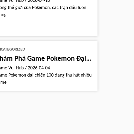
ame Vui Hub
/
2026-04-10
ong thế giới của Pokemon, các trận đấu luôn
ang
NCATEGORIZED
Khám Phá Game Pokemon Đại Chiến 100 Offline Tại Việt Nam
ame Vui Hub
/
2026-04-04
me Pokemon đại chiến 100 đang thu hút nhiều
ame