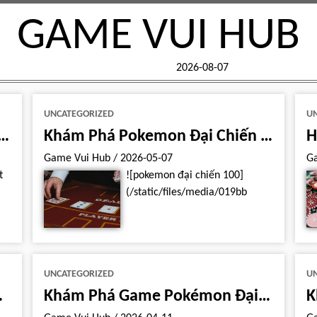
GAME VUI HUB
2026-08-07
UNCATEGORIZED
U
Đại Chiến 100 Và Phiên Bản Pokémon Đại Chiến 200 Mới Nhất
Khám Phá Pokemon Đại Chiến 100 – Siêu Phẩm Game Đấu Pokemon
Game Vui Hub
/
2026-05-07
G
t
![pokemon đại chiến 100]
(/static/files/media/019bb
UNCATEGORIZED
U
ễ dàng tại Việt Nam
Khám Phá Game Pokémon Đại Chiến 100 Offline Đầy Hấp Dẫn Tại Việt Nam