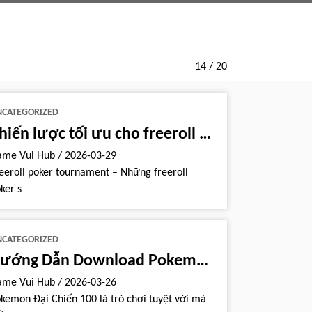
14 / 20
NCATEGORIZED
Chiến lược tối ưu cho freeroll poker tournament tại Việt Nam
ame Vui Hub
/
2026-03-29
eeroll poker tournament – Những freeroll
ker s
NCATEGORIZED
Hướng Dẫn Download Pokemon Đại Chiến 100 Cho Người Chơi Việt Nam
ame Vui Hub
/
2026-03-26
kemon Đại Chiến 100 là trò chơi tuyệt vời mà