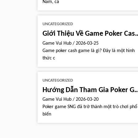
Nam, cá
UNCATEGORIZED
Giới Thiệu Về Game P
Game Vui Hub
/
2026-03-25
Game poker cash game là gì? Đây là một hình
thức c
UNCATEGORIZED
Hướng Dẫn Tham Gia Poker Game SNG Và Theo Dõi Poker Game SNG
Game Vui Hub
/
2026-03-20
Poker game SNG đã trở thành một trò chơi phổ
biến