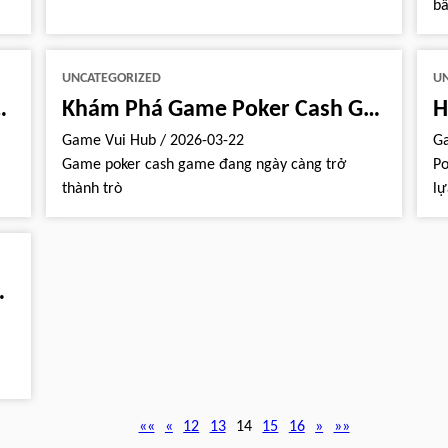
bấ
UNCATEGORIZED
U
oker Cash Game
Khám Phá Game Poker Cash Game Miền Nam Hà Hội và TP.HCM
Game Vui Hub
/
2026-03-22
G
Game poker cash game đang ngày càng trở
Po
thành trò
lự
 Leaderboard Tại Việt Nam
««
«
12
13
14
15
16
»
»»