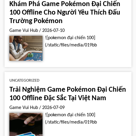
Khám Phá Game Pokémon Đại Chiến
100 Offline Cho Người Yêu Thích Đấu
Trường Pokémon
Game Vui Hub
/
2026-07-10
![pokemon đại chiến 100]
(/static/files/media/019bb
UNCATEGORIZED
Trải Nghiệm Game Pokémon Đại Chiến
100 Offline Đặc Sắc Tại Việt Nam
Game Vui Hub
/
2026-07-09
![pokemon đại chiến 100]
(/static/files/media/019bb