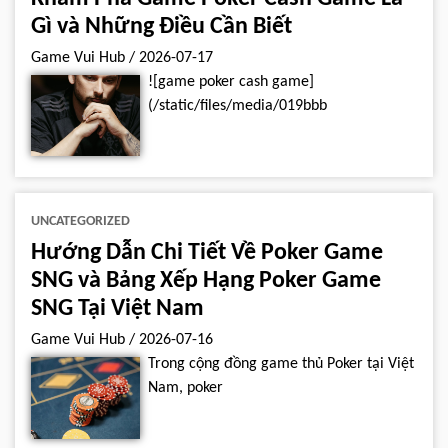
Gì và Những Điều Cần Biết
Game Vui Hub
/
2026-07-17
![game poker cash game]
(/static/files/media/019bbb
UNCATEGORIZED
Hướng Dẫn Chi Tiết Về Poker Game
SNG và Bảng Xếp Hạng Poker Game
SNG Tại Việt Nam
Game Vui Hub
/
2026-07-16
Trong cộng đồng game thủ Poker tại Việt
Nam, poker